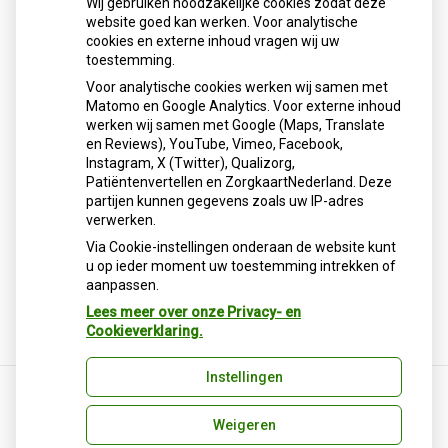
Wij gebruiken noodzakelijke cookies zodat deze
Plattegrond
website goed kan werken. Voor analytische
cookies en externe inhoud vragen wij uw
Klik hier voor een
routebeschrijving met plattegrond.
toestemming.
Voor analytische cookies werken wij samen met
Matomo en Google Analytics. Voor externe inhoud
werken wij samen met Google (Maps, Translate
en Reviews), YouTube, Vimeo, Facebook,
Instagram, X (Twitter), Qualizorg,
U heeft geen toestemming gegeven voor
Patiëntenvertellen en ZorgkaartNederland. Deze
externe inhoud
die nodig is om dit te
partijen kunnen gegevens zoals uw IP-adres
zien.
verwerken.
Cookie-instellingen wijzigen
Via Cookie-instellingen onderaan de website kunt
u op ieder moment uw toestemming intrekken of
aanpassen.
Lees meer over onze Privacy- en
Cookieverklaring.
Instellingen
Weigeren
Uw Zorg Online
|
Beheer