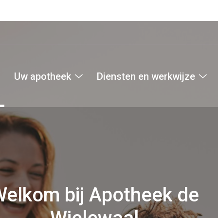
Uw apotheek
Diensten en werkwijze
Uw
Di
apotheek
en
submenu
we
su
elkom bij Apotheek de
l